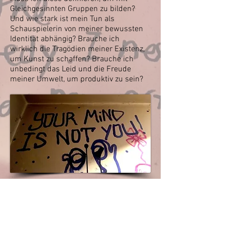
Gleichgesinnten Gruppen zu bilden?
Und wie stark ist
mein Tun als
Schauspielerin von meiner bewussten
Identität abhängig? Brauche ich
wirklich
die Tragödien meiner Existenz,
um Kunst zu schaffen? Brauche ich
unbedingt das Leid und
die Freude
meiner Umwelt, um produktiv zu sein?
Im April 2018 begaben wir uns auf eine
Recherche nach Israel, dem
Ursprungsort dreier
monotheistischer
Weltreligionen. Zufluchtsort. Stätte des
Neustarts. «The israelien dream».