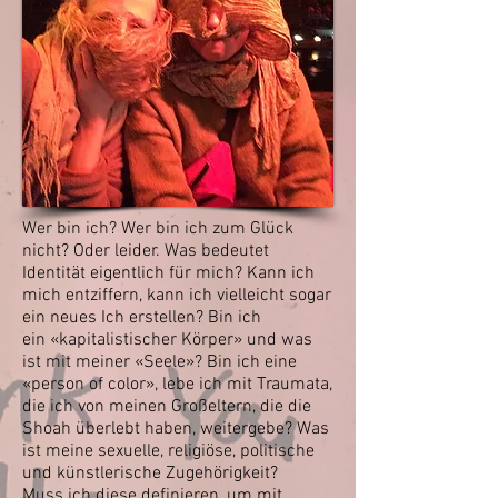
Wer bin ich? Wer bin ich zum Glück
nicht? Oder leider. Was bedeutet
Identität eigentlich für
mich? Kann ich
mich entziffern, kann ich vielleicht sogar
ein neues Ich erstellen? Bin ich
ein
«kapitalistischer Körper» und was
ist mit meiner «Seele»? Bin ich eine
«person of color»,
lebe ich mit Traumata,
die ich von meinen Großeltern, die die
Shoah überlebt haben,
weitergebe? Was
ist meine sexuelle, religiöse, politische
und künstlerische Zugehörigkeit?
Muss ich diese definieren, um mit